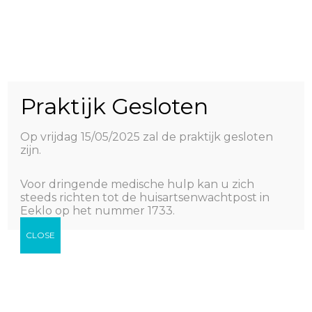
Huisartsenpraktijk aan de Lieve
Schoonstraat 163A
Praktijk Gesloten
9940 Evergem
Tel 09/258.27.37
Op vrijdag 15/05/2025 zal de praktijk gesloten
zijn.
Privacy policy
Voor dringende medische hulp kan u zich
steeds richten tot de huisartsenwachtpost in
We respecteren uw privacy.
Eeklo op het nummer 1733.
Lees meer
hier
.
CLOSE
Verhuisd